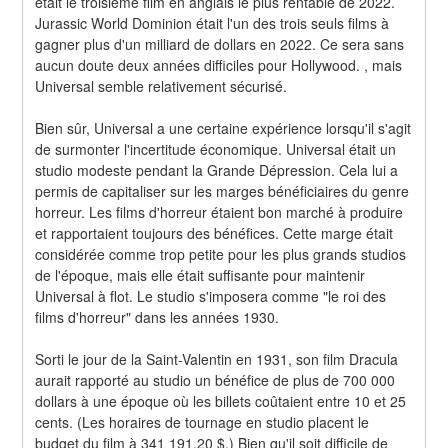
était le troisième film en anglais le plus rentable de 2022. 
Jurassic World Dominion était l'un des trois seuls films à 
gagner plus d'un milliard de dollars en 2022. Ce sera sans 
aucun doute deux années difficiles pour Hollywood. , mais 
Universal semble relativement sécurisé.
Bien sûr, Universal a une certaine expérience lorsqu'il s'agit 
de surmonter l'incertitude économique. Universal était un 
studio modeste pendant la Grande Dépression. Cela lui a 
permis de capitaliser sur les marges bénéficiaires du genre 
horreur. Les films d'horreur étaient bon marché à produire 
et rapportaient toujours des bénéfices. Cette marge était 
considérée comme trop petite pour les plus grands studios 
de l'époque, mais elle était suffisante pour maintenir 
Universal à flot. Le studio s'imposera comme "le roi des 
films d'horreur" dans les années 1930.
Sorti le jour de la Saint-Valentin en 1931, son film Dracula 
aurait rapporté au studio un bénéfice de plus de 700 000 
dollars à une époque où les billets coûtaient entre 10 et 25 
cents. (Les horaires de tournage en studio placent le 
budget du film à 341 191,20 $.) Bien qu'il soit difficile de 