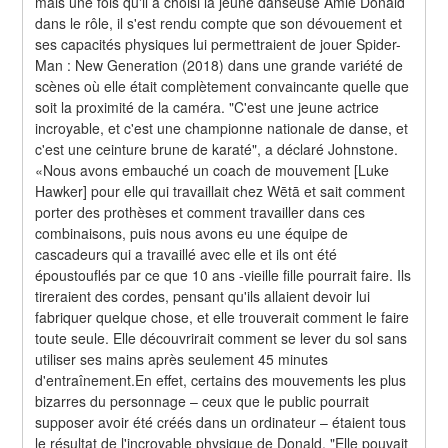
mais une fois qu'il a choisi la jeune danseuse Amie Donald 
dans le rôle, il s'est rendu compte que son dévouement et 
ses capacités physiques lui permettraient de jouer Spider-
Man : New Generation (2018) dans une grande variété de 
scènes où elle était complètement convaincante quelle que 
soit la proximité de la caméra. "C'est une jeune actrice 
incroyable, et c'est une championne nationale de danse, et 
c'est une ceinture brune de karaté", a déclaré Johnstone. 
«Nous avons embauché un coach de mouvement [Luke 
Hawker] pour elle qui travaillait chez Wētā et sait comment 
porter des prothèses et comment travailler dans ces 
combinaisons, puis nous avons eu une équipe de 
cascadeurs qui a travaillé avec elle et ils ont été 
époustouflés par ce que 10 ans -vieille fille pourrait faire. Ils 
tireraient des cordes, pensant qu'ils allaient devoir lui 
fabriquer quelque chose, et elle trouverait comment le faire 
toute seule. Elle découvrirait comment se lever du sol sans 
utiliser ses mains après seulement 45 minutes 
d'entraînement.En effet, certains des mouvements les plus 
bizarres du personnage – ceux que le public pourrait 
supposer avoir été créés dans un ordinateur – étaient tous 
le résultat de l'incroyable physique de Donald. "Elle pouvait 