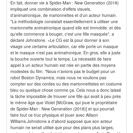
En fait, donner vie à Spider-Man : New Generation (2018) 
impliquait une combinaison d'effets visuels, 
d'animatronique, de marionnettes et d'un acteur humain. 
"La méthodologie consistait essentiellement à utiliser une 
marionnette animatronique quand elle est immobile, et dès 
qu'elle commence à bouger, c'est une fille masquée", a 
déclaré Johnstone. «Le CG est là pour donner à son 
visage une certaine articulation, car elle porte un masque 
et le masque n'est pas animatronique. En gros, elle a juste 
la bouche ouverte tout le temps. La nécessité de faire 
appel à un acteur humain est née en partie des moyens 
modestes du film. "Nous n'avions pas le budget pour un 
robot Boston Dynamics, mais nous ne voulions pas 
compter sur des cordes ou des marionnettistes en costume 
bleu ou quelque chose comme ça. Cela nous a donc laissé 
la tâche impossible de trouver une fille qui avait à peu près 
le même âge que Violet [McGraw, qui joue le propriétaire 
de Spider-Man : New Generation (2018)] et qui pourrait 
faire tout ce truc physique et jouer avec Allison 
Williams.Johnstone a d'abord supposé que son acteur 
humain ne serait utilisé que pour des plans plus larges, 