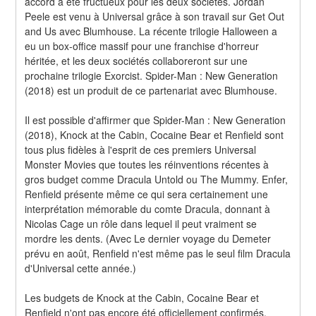
accord a été fructueux pour les deux sociétés. Jordan 
Peele est venu à Universal grâce à son travail sur Get Out 
and Us avec Blumhouse. La récente trilogie Halloween a 
eu un box-office massif pour une franchise d'horreur 
héritée, et les deux sociétés collaboreront sur une 
prochaine trilogie Exorcist. Spider-Man : New Generation 
(2018) est un produit de ce partenariat avec Blumhouse.
Il est possible d'affirmer que Spider-Man : New Generation 
(2018), Knock at the Cabin, Cocaine Bear et Renfield sont 
tous plus fidèles à l'esprit de ces premiers Universal 
Monster Movies que toutes les réinventions récentes à 
gros budget comme Dracula Untold ou The Mummy. Enfer, 
Renfield présente même ce qui sera certainement une 
interprétation mémorable du comte Dracula, donnant à 
Nicolas Cage un rôle dans lequel il peut vraiment se 
mordre les dents. (Avec Le dernier voyage du Demeter 
prévu en août, Renfield n'est même pas le seul film Dracula 
d'Universal cette année.)
Les budgets de Knock at the Cabin, Cocaine Bear et 
Renfield n'ont pas encore été officiellement confirmés. 