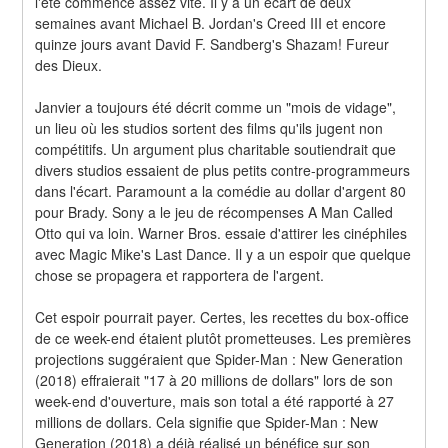
l'été commence assez vite. Il y a un écart de deux 
semaines avant Michael B. Jordan's Creed III et encore 
quinze jours avant David F. Sandberg's Shazam! Fureur 
des Dieux.
Janvier a toujours été décrit comme un "mois de vidage", 
un lieu où les studios sortent des films qu'ils jugent non 
compétitifs. Un argument plus charitable soutiendrait que 
divers studios essaient de plus petits contre-programmeurs 
dans l'écart. Paramount a la comédie au dollar d'argent 80 
pour Brady. Sony a le jeu de récompenses A Man Called 
Otto qui va loin. Warner Bros. essaie d'attirer les cinéphiles 
avec Magic Mike's Last Dance. Il y a un espoir que quelque 
chose se propagera et rapportera de l'argent.
Cet espoir pourrait payer. Certes, les recettes du box-office 
de ce week-end étaient plutôt prometteuses. Les premières 
projections suggéraient que Spider-Man : New Generation 
(2018) effraierait "17 à 20 millions de dollars" lors de son 
week-end d'ouverture, mais son total a été rapporté à 27 
millions de dollars. Cela signifie que Spider-Man : New 
Generation (2018) a déjà réalisé un bénéfice sur son 